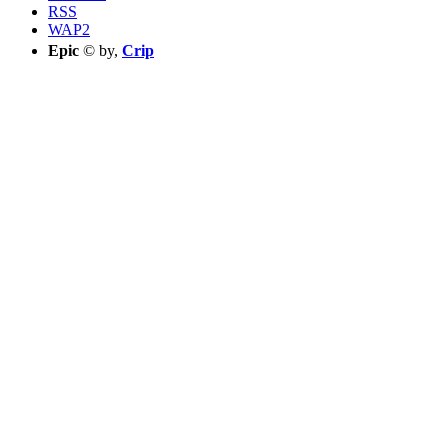
RSS
WAP2
Epic
© by,
Crip