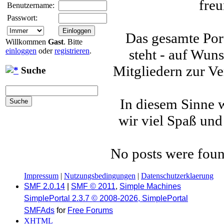
freu
Benutzername:
Passwort:
Das gesamte Port
Willkommen
Gast
. Bitte
steht - auf Wun
einloggen
oder
registrieren
.
Mitgliedern zur Ve
Suche
In diesem Sinne w
wir viel Spaß und
No posts were foun
Impressum
|
Nutzungsbedingungen
|
Datenschutzerklaerung
SMF 2.0.14
|
SMF © 2011
,
Simple Machines
SimplePortal 2.3.7 © 2008-2026, SimplePortal
SMFAds
for
Free Forums
XHTML