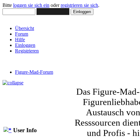
Bitte
loggen sie sich ein
oder
registrieren sie sich
.
Übersicht
Forum
Hilfe
Einloggen
Registrieren
Figure-Mad-Forum
Das Figure-Mad-F
Figurenliebhab
Austausch von
Resssourcen dien
User Info
und Profis - h